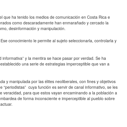
pel que ha tenido los medios de comunicación en Costa Rica e
xagerados como descaradamente han enmarañado y cercado la
humo, desinformación y manipulación.
Ese conocimiento le permite al sujeto seleccionarla, controlarla y
d informativa” y la mentira se hace pasar por verdad. Se ha
n establecido una serie de estrategias imperceptible que van a
a y manipulada por las élites neoliberales, con fines y objetivos
 “periodistas” cuya función es servir de canal informativo, se les
 de veracidad, para que estos vayan encaminando a la población a
ombardea de forma inconsciente e imperceptible al pueblo sobre
actuar.