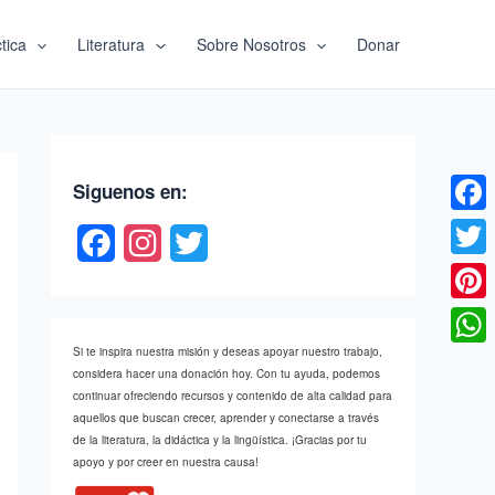
tica
Literatura
Sobre Nosotros
Donar
Siguenos en:
Faceb
F
I
T
Twitte
a
n
w
c
s
i
Pinter
e
t
t
Si te inspira nuestra misión y deseas apoyar nuestro trabajo,
What
considera hacer una donación hoy. Con tu ayuda, podemos
b
a
t
continuar ofreciendo recursos y contenido de alta calidad para
aquellos que buscan crecer, aprender y conectarse a través
o
g
e
de la literatura, la didáctica y la lingüística. ¡Gracias por tu
apoyo y por creer en nuestra causa!
o
r
r