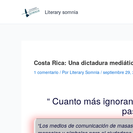
Ir
al
Literary somnia
contenido
Costa Rica: Una dictadura mediáti
1 comentario
/ Por
Literary Somnia
/
septiembre 29,
“ Cuanto más ignorant
pa
“Los medios de comunicación de masas
mensajes y símbolos para el ciudadano me