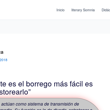
Inicio
literary Somnia
Didác
ca
 2018
e es el borrego más fácil es
storearlo”
 actúan como sistema de transmisión de
dio. Su función es la de divertir, entretener e