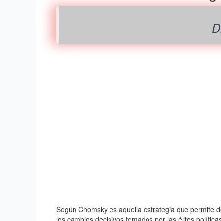
D
Según Chomsky es aquella estrategia que permite des
los cambios decisivos tomados por las élites política