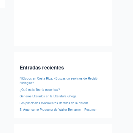
Entradas recientes
Filólogos en Costa Rica: ¿Buscas un servicios de Revisión
Filológica?
¿Qué es la Teoría ecocrítica?
Géneros Literarios en la Literatura Griega
Los principales movimientos literarios de la historia
El Autor como Productor de Walter Benjamin – Resumen