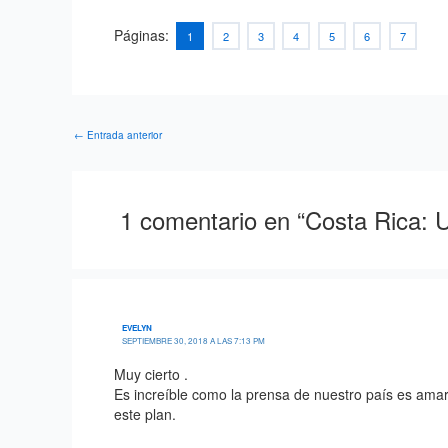
Páginas:
1
2
3
4
5
6
7
←
Entrada anterior
1 comentario en “Costa Rica: U
EVELYN
SEPTIEMBRE 30, 2018 A LAS 7:13 PM
Muy cierto .
Es increíble como la prensa de nuestro país es ama
este plan.