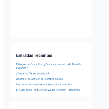
Entradas recientes
Filólogos en Costa Rica: ¿Buscas un servicios de Revisión
Filológica?
¿Qué es la Teoría ecocrítica?
Géneros Literarios en la Literatura Griega
Los principales movimientos literarios de la historia
El Autor como Productor de Walter Benjamin – Resumen