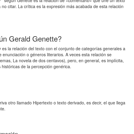
 y según Genette es la relación de
«comentario»
que une un texto
 a no citar. La crítica es la expresión más acabada de esta relación
ún Gerald Genette?
 es la relación del texto con el conjunto de categorías generales a
 enunciación o géneros literarios. A veces esta relación se
mas, La novela de dos centavos), pero, en general, es implícita,
 históricas de la percepción genérica.
riva otro llamado Hipertexto o texto derivado, es decir, el que llega
te.
ormación