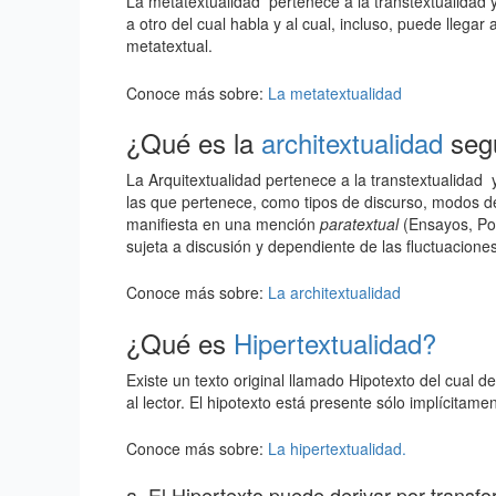
La metatextualidad pertenece a la transtextualidad
a otro del cual habla y al cual, incluso, puede llegar
metatextual.
Conoce más sobre:
La metatextualidad
¿Qué es la
architextualidad
seg
La Arquitextualidad pertenece a la transtextualidad y
las que pertenece, como tipos de discurso, modos de
manifiesta en una mención
paratextual
(Ensayos, Poe
sujeta a discusión y dependiente de las fluctuaciones
Conoce más sobre:
La architextualidad
¿Qué es
Hipertextualidad?
Existe un texto original llamado Hipotexto del cual de
al lector. El hipotexto está presente sólo implícitamen
Conoce más sobre:
La hipertextualidad.
a. El Hipertexto puede derivar por transf