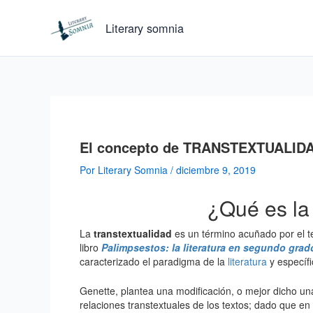
Ir
al
Literary somnia
contenido
El concepto de TRANSTEXTUALIDA
Por
Literary Somnia
/
diciembre 9, 2019
¿Qué es la
La
transtextualidad
es un término acuñado por el te
libro
Palimpsestos: la literatura en segundo grad
caracterizado el paradigma de la
literatura
y específi
Genette, plantea una modificación, o mejor dicho una 
relaciones transtextuales de los textos; dado que en 