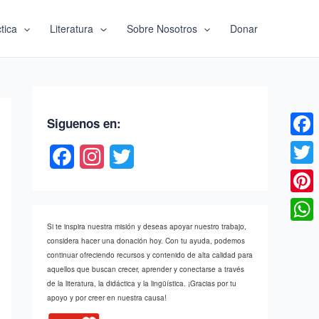
tica
Literatura
Sobre Nosotros
Donar
Siguenos en:
Faceb
F
I
T
Twitte
a
n
w
c
s
i
Pinter
e
t
t
Si te inspira nuestra misión y deseas apoyar nuestro trabajo,
What
considera hacer una donación hoy. Con tu ayuda, podemos
b
a
t
continuar ofreciendo recursos y contenido de alta calidad para
aquellos que buscan crecer, aprender y conectarse a través
o
g
e
de la literatura, la didáctica y la lingüística. ¡Gracias por tu
apoyo y por creer en nuestra causa!
o
r
r