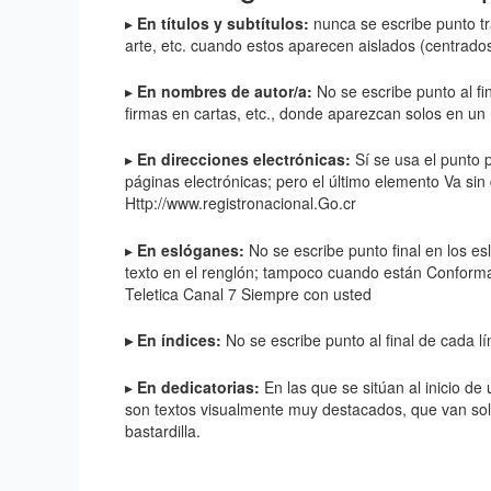
▸
En
títulos y subtítulos:
nunca se escribe punto tra
arte, etc. cuando estos aparecen aislados (centrados 
▸
En nombres de autor/a:
No se escribe punto al f
firmas en cartas, etc., donde aparezcan solos en un 
▸
En direcciones electrónicas:
Sí se usa el punto 
páginas electrónicas; pero el último elemento Va sin 
Http://www.registronacional.Go.cr
▸
En eslóganes:
No se escribe punto final en los e
texto en el renglón; tampoco cuando están Conform
Teletica Canal 7 Siempre con usted
▸ En índices:
No se escribe punto al final de cada lí
▸
En dedicatorias:
En las que se sitúan al inicio de 
son textos visualmente muy destacados, que van sol
bastardilla.