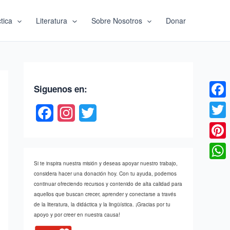
tica
Literatura
Sobre Nosotros
Donar
Siguenos en:
Faceb
F
I
T
Twitte
a
n
w
c
s
i
Pinter
e
t
t
Si te inspira nuestra misión y deseas apoyar nuestro trabajo,
What
considera hacer una donación hoy. Con tu ayuda, podemos
b
a
t
continuar ofreciendo recursos y contenido de alta calidad para
aquellos que buscan crecer, aprender y conectarse a través
o
g
e
de la literatura, la didáctica y la lingüística. ¡Gracias por tu
apoyo y por creer en nuestra causa!
o
r
r