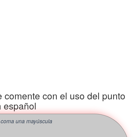
 comente con el uso del punto
 español
y coma una mayúscula