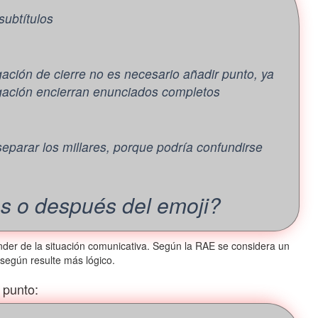
subtítulos
gación de cierre no es necesario añadir punto, ya
ogación encierran enunciados completos
separar los millares, porque podría confundirse
es o después del emoji?
nder de la situación comunicativa. Según la RAE se considera un
según resulte más lógico.
 punto: