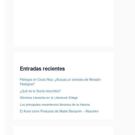
Entradas recientes
Filólogos en Costa Rica: ¿Buscas un servicios de Revisión
Filológica?
¿Qué es la Teoría ecocrítica?
Géneros Literarios en la Literatura Griega
Los principales movimientos literarios de la historia
El Autor como Productor de Walter Benjamin – Resumen