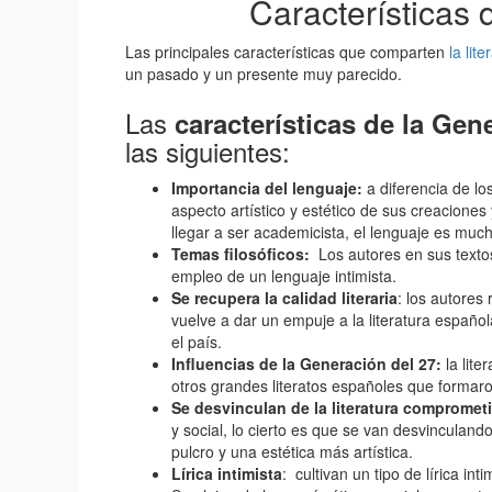
Características 
Las principales características que comparten
la lite
un pasado y un presente muy parecido.
Las
características de la Gen
las siguientes:
Importancia del lenguaje:
a diferencia de lo
aspecto artístico y estético de sus creaciones 
llegar a ser academicista, el lenguaje es mu
Temas filosóficos:
Los autores en sus textos
empleo de un lenguaje intimista.
Se recupera la calidad literaria
: los autores
vuelve a dar un empuje a la literatura española
el país.
Influencias de la Generación del 27:
la lite
otros grandes literatos españoles que formar
Se desvinculan de la literatura compromet
y social, lo cierto es que se van desvinculand
pulcro y una estética más artística.
Lírica intimista
: cultivan un tipo de lírica in