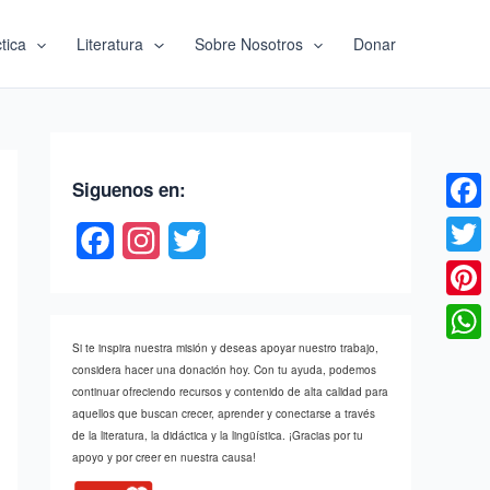
tica
Literatura
Sobre Nosotros
Donar
Siguenos en:
Faceb
F
I
T
Twitte
a
n
w
c
s
i
Pinter
e
t
t
Si te inspira nuestra misión y deseas apoyar nuestro trabajo,
What
considera hacer una donación hoy. Con tu ayuda, podemos
b
a
t
continuar ofreciendo recursos y contenido de alta calidad para
aquellos que buscan crecer, aprender y conectarse a través
o
g
e
de la literatura, la didáctica y la lingüística. ¡Gracias por tu
apoyo y por creer en nuestra causa!
o
r
r