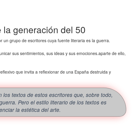
e la generación del 50
un grupo de escritores cuya fuente literaria es la guerra.
nicar sus sentimientos, sus ideas y sus emociones.aparte de ello,
reflexivo que invita a reflexionar de una España destruida y
 los textos de estos escritores que, sobre todo,
guerra. Pero el estilo literario de los textos es
nciar la estética del arte.